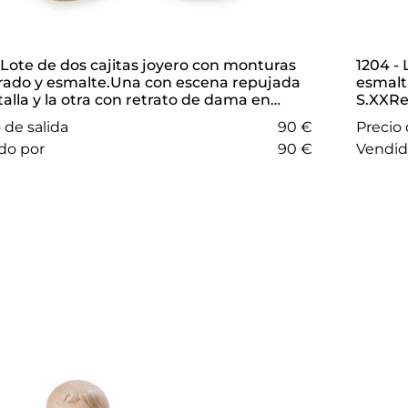
1204 - Lote de dos cajas de rapé en porcelana
rado y esmalte.Una con escena repujada
esmalta
alla y la otra con retrato de dama en
S.XXRe
lón
retrato
 de salida
90 €
Precio 
medall
ido por
90 €
vendi