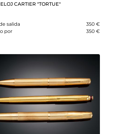
199 - RELOJ CARTIER "TORTUE"
de salida
350 €
do por
350 €