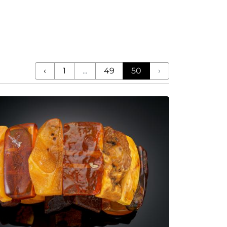
‹
1
...
49
50
›