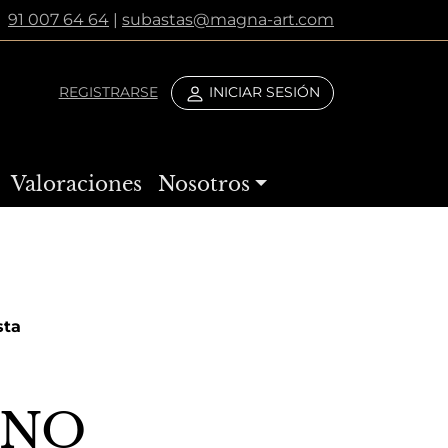
91 007 64 64
|
subastas@magna-art.com
REGISTRARSE
INICIAR SESIÓN
Valoraciones
Nosotros
sta
ANO