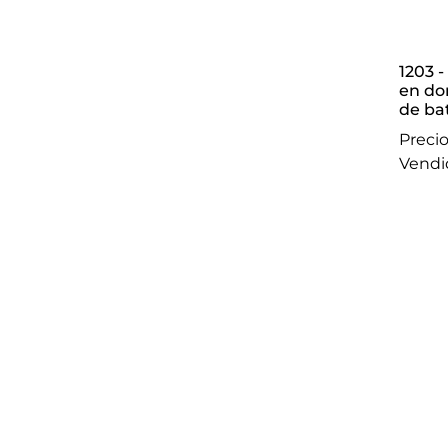
1203 - Lote de dos cajitas joyero con monturas
en do
de bat
medal
Precio
vend