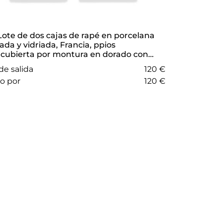
da y vidriada, Francia, ppios
cubierta por montura en dorado con
s de Luis XV y Maria Antonieta en
de salida
120 €
ón.
do por
120 €