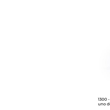
1300 - Lote formado por dos bustos clásicos,
uno d