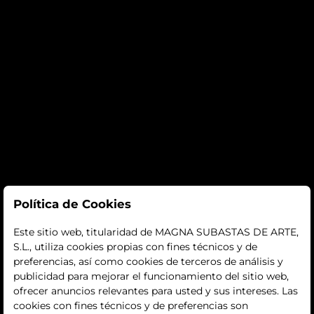
Subastas
Política de Cookies
subastas
Este sitio web, titularidad de MAGNA SUBASTAS DE ARTE,
S.L., utiliza cookies propias con fines técnicos y de
histórico
preferencias, así como cookies de terceros de análisis y
publicidad para mejorar el funcionamiento del sitio web,
La empresa
ofrecer anuncios relevantes para usted y sus intereses. Las
cookies con fines técnicos y de preferencias son