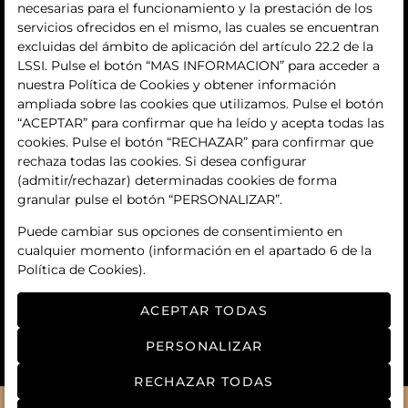
quiénes somos
necesarias para el funcionamiento y la prestación de los
servicios ofrecidos en el mismo, las cuales se encuentran
contacto
excluidas del ámbito de aplicación del artículo 22.2 de la
LSSI. Pulse el botón “MAS INFORMACION” para acceder a
Términos y condiciones
nuestra Política de Cookies y obtener información
ampliada sobre las cookies que utilizamos. Pulse el botón
condiciones generales de contratación
“ACEPTAR” para confirmar que ha leído y acepta todas las
cookies. Pulse el botón “RECHAZAR” para confirmar que
política de privacidad
rechaza todas las cookies. Si desea configurar
(admitir/rechazar) determinadas cookies de forma
aviso legal
granular pulse el botón “PERSONALIZAR”.
política de cookies
Puede cambiar sus opciones de consentimiento en
cualquier momento (información en el apartado 6 de la
ajuste de cookies
Política de Cookies).
ACEPTAR TODAS
PERSONALIZAR
RECHAZAR TODAS
© 2026
Manga art auctions
- Todos los derechos