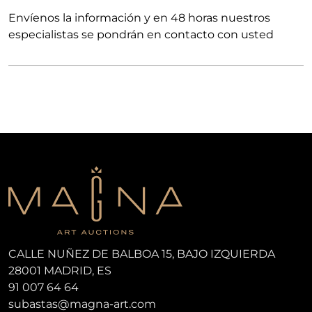
Envíenos la información y en 48 horas nuestros
especialistas se pondrán en contacto con usted
CALLE NUÑEZ DE BALBOA 15, BAJO IZQUIERDA
28001 MADRID, ES
91 007 64 64
subastas@magna-art.com