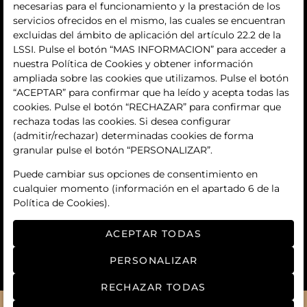
quiénes somos
necesarias para el funcionamiento y la prestación de los
servicios ofrecidos en el mismo, las cuales se encuentran
contacto
excluidas del ámbito de aplicación del artículo 22.2 de la
LSSI. Pulse el botón “MAS INFORMACION” para acceder a
Términos y condiciones
nuestra Política de Cookies y obtener información
ampliada sobre las cookies que utilizamos. Pulse el botón
condiciones generales de contratación
“ACEPTAR” para confirmar que ha leído y acepta todas las
cookies. Pulse el botón “RECHAZAR” para confirmar que
política de privacidad
rechaza todas las cookies. Si desea configurar
(admitir/rechazar) determinadas cookies de forma
aviso legal
granular pulse el botón “PERSONALIZAR”.
política de cookies
Puede cambiar sus opciones de consentimiento en
cualquier momento (información en el apartado 6 de la
ajuste de cookies
Política de Cookies).
ACEPTAR TODAS
PERSONALIZAR
RECHAZAR TODAS
© 2026
Manga art auctions
- Todos los derechos