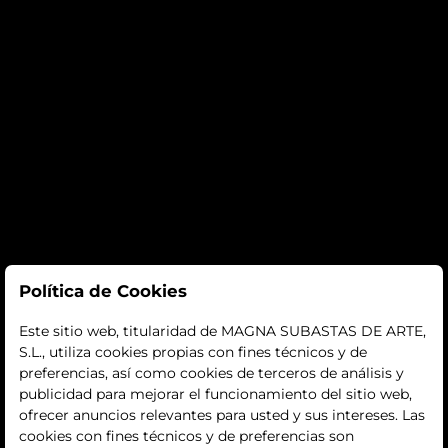
Subastas
Política de Cookies
subastas
Este sitio web, titularidad de MAGNA SUBASTAS DE ARTE,
S.L., utiliza cookies propias con fines técnicos y de
histórico
preferencias, así como cookies de terceros de análisis y
publicidad para mejorar el funcionamiento del sitio web,
La empresa
ofrecer anuncios relevantes para usted y sus intereses. Las
cookies con fines técnicos y de preferencias son