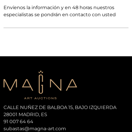
Envíenos la información y en 48 horas nuestros
especialistas se pondrán en contacto con usted
CALLE NUÑEZ DE BALBOA 15, BAJO IZQUIERDA
28001 MADRID, ES
91 007 64 64
subastas@magna-art.com