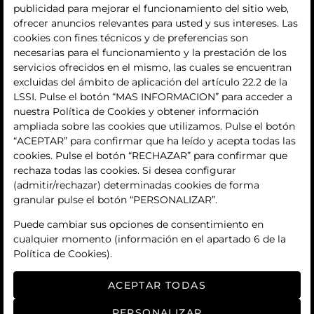
publicidad para mejorar el funcionamiento del sitio web,
La empresa
ofrecer anuncios relevantes para usted y sus intereses. Las
cookies con fines técnicos y de preferencias son
quiénes somos
necesarias para el funcionamiento y la prestación de los
servicios ofrecidos en el mismo, las cuales se encuentran
contacto
excluidas del ámbito de aplicación del artículo 22.2 de la
LSSI. Pulse el botón “MAS INFORMACION” para acceder a
Términos y condiciones
nuestra Política de Cookies y obtener información
ampliada sobre las cookies que utilizamos. Pulse el botón
condiciones generales de contratación
“ACEPTAR” para confirmar que ha leído y acepta todas las
cookies. Pulse el botón “RECHAZAR” para confirmar que
política de privacidad
rechaza todas las cookies. Si desea configurar
(admitir/rechazar) determinadas cookies de forma
aviso legal
granular pulse el botón “PERSONALIZAR”.
política de cookies
Puede cambiar sus opciones de consentimiento en
cualquier momento (información en el apartado 6 de la
ajuste de cookies
Política de Cookies).
ACEPTAR TODAS
PERSONALIZAR