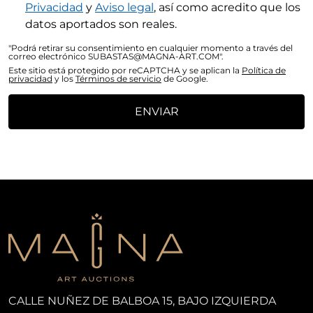
Privacidad
y
Aviso legal
, así como acredito que los
datos aportados son reales.
"Podrá retirar su consentimiento en cualquier momento a través del
correo electrónico SUBASTAS@MAGNA-ART.COM".
Este sitio está protegido por reCAPTCHA y se aplican la
Política de
privacidad
y los
Términos de servicio
de Google.
ENVIAR
CALLE NUÑEZ DE BALBOA 15, BAJO IZQUIERDA