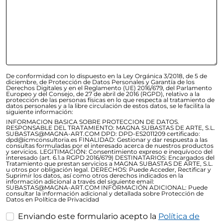
De conformidad con lo dispuesto en la Ley Orgánica 3/2018, de 5 de
diciembre, de Protección de Datos Personales y Garantía de los
Derechos Digitales y en el Reglamento (UE) 2016/679, del Parlamento
Europeo y del Consejo, de 27 de abril de 2016 (RGPD), relativo a la
protección de las personas físicas en lo que respecta al tratamiento de
datos personales y a la libre circulación de estos datos, se le facilita la
siguiente información:
INFORMACION BASICA SOBRE PROTECCION DE DATOS.
RESPONSABLE DEL TRATAMIENTO: MAGNA SUBASTAS DE ARTE, S.L.
SUBASTAS@MAGNA-ART.COM DPD: DPD-ES2011209 certificado:
dpd@icmconsultoria.es FINALIDAD: Gestionar y dar respuesta a las
consultas formuladas por el interesado acerca de nuestros productos
y servicios. LEGITIMACIÓN: Consentimiento expreso e inequívoco del
interesado (art. 6.1.a RGPD 2016/679) DESTINATARIOS: Encargados del
Tratamiento que prestan servicios a MAGNA SUBASTAS DE ARTE, S.L.
u otros por obligación legal. DERECHOS: Puede Acceder, Rectificar y
Suprimir los datos, así como otros derechos indicados en la
información adicional a través del siguiente email:
SUBASTAS@MAGNA-ART.COM INFORMACIÓN ADICIONAL: Puede
consultar la información adicional y detallada sobre Protección de
Datos en Política de Privacidad
Enviando este formulario acepto la
Política de