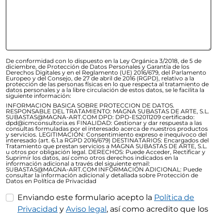
De conformidad con lo dispuesto en la Ley Orgánica 3/2018, de 5 de
diciembre, de Protección de Datos Personales y Garantía de los
Derechos Digitales y en el Reglamento (UE) 2016/679, del Parlamento
Europeo y del Consejo, de 27 de abril de 2016 (RGPD), relativo a la
protección de las personas físicas en lo que respecta al tratamiento de
datos personales y a la libre circulación de estos datos, se le facilita la
siguiente información:
INFORMACION BASICA SOBRE PROTECCION DE DATOS.
RESPONSABLE DEL TRATAMIENTO: MAGNA SUBASTAS DE ARTE, S.L.
SUBASTAS@MAGNA-ART.COM DPD: DPD-ES2011209 certificado:
dpd@icmconsultoria.es FINALIDAD: Gestionar y dar respuesta a las
consultas formuladas por el interesado acerca de nuestros productos
y servicios. LEGITIMACIÓN: Consentimiento expreso e inequívoco del
interesado (art. 6.1.a RGPD 2016/679) DESTINATARIOS: Encargados del
Tratamiento que prestan servicios a MAGNA SUBASTAS DE ARTE, S.L.
u otros por obligación legal. DERECHOS: Puede Acceder, Rectificar y
Suprimir los datos, así como otros derechos indicados en la
información adicional a través del siguiente email:
SUBASTAS@MAGNA-ART.COM INFORMACIÓN ADICIONAL: Puede
consultar la información adicional y detallada sobre Protección de
Datos en Política de Privacidad
Enviando este formulario acepto la
Política de
Privacidad
y
Aviso legal
, así como acredito que los