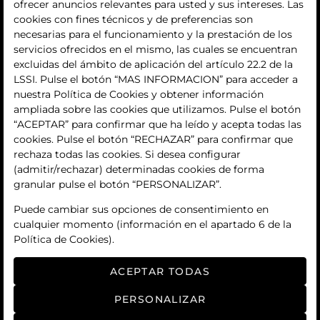
La empresa
ofrecer anuncios relevantes para usted y sus intereses. Las
cookies con fines técnicos y de preferencias son
quiénes somos
necesarias para el funcionamiento y la prestación de los
servicios ofrecidos en el mismo, las cuales se encuentran
contacto
excluidas del ámbito de aplicación del artículo 22.2 de la
LSSI. Pulse el botón “MAS INFORMACION” para acceder a
Términos y condiciones
nuestra Política de Cookies y obtener información
ampliada sobre las cookies que utilizamos. Pulse el botón
condiciones generales de contratación
“ACEPTAR” para confirmar que ha leído y acepta todas las
cookies. Pulse el botón “RECHAZAR” para confirmar que
política de privacidad
rechaza todas las cookies. Si desea configurar
(admitir/rechazar) determinadas cookies de forma
aviso legal
granular pulse el botón “PERSONALIZAR”.
política de cookies
Puede cambiar sus opciones de consentimiento en
cualquier momento (información en el apartado 6 de la
ajuste de cookies
Política de Cookies).
ACEPTAR TODAS
PERSONALIZAR