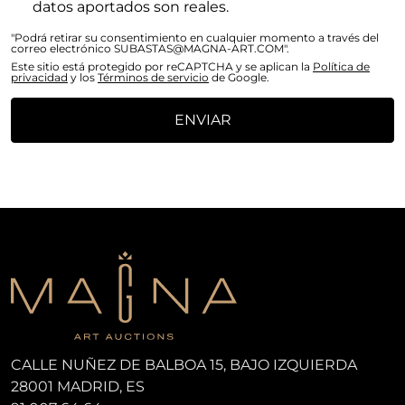
datos aportados son reales.
"Podrá retirar su consentimiento en cualquier momento a través del
correo electrónico SUBASTAS@MAGNA-ART.COM".
Este sitio está protegido por reCAPTCHA y se aplican la
Política de
privacidad
y los
Términos de servicio
de Google.
ENVIAR
CALLE NUÑEZ DE BALBOA 15, BAJO IZQUIERDA
28001 MADRID, ES