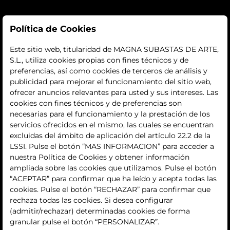
Subastas
Política de Cookies
subastas
Este sitio web, titularidad de MAGNA SUBASTAS DE ARTE,
S.L., utiliza cookies propias con fines técnicos y de
histórico
preferencias, así como cookies de terceros de análisis y
publicidad para mejorar el funcionamiento del sitio web,
La empresa
ofrecer anuncios relevantes para usted y sus intereses. Las
cookies con fines técnicos y de preferencias son
quiénes somos
necesarias para el funcionamiento y la prestación de los
servicios ofrecidos en el mismo, las cuales se encuentran
contacto
excluidas del ámbito de aplicación del artículo 22.2 de la
LSSI. Pulse el botón “MAS INFORMACION” para acceder a
Términos y condiciones
nuestra Política de Cookies y obtener información
ampliada sobre las cookies que utilizamos. Pulse el botón
condiciones generales de contratación
“ACEPTAR” para confirmar que ha leído y acepta todas las
cookies. Pulse el botón “RECHAZAR” para confirmar que
política de privacidad
rechaza todas las cookies. Si desea configurar
(admitir/rechazar) determinadas cookies de forma
aviso legal
granular pulse el botón “PERSONALIZAR”.