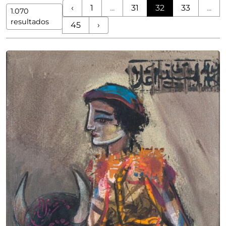
‹
1
...
31
32
33
...
1.070
resultados
45
›