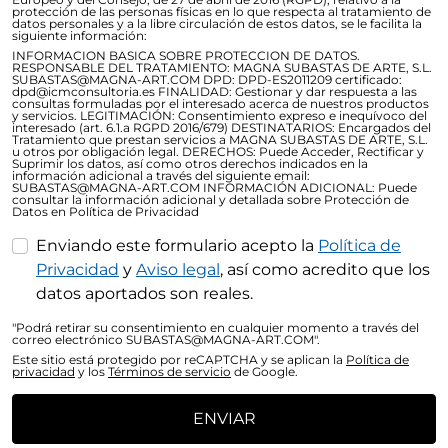
protección de las personas físicas en lo que respecta al tratamiento de
datos personales y a la libre circulación de estos datos, se le facilita la
siguiente información:
INFORMACION BASICA SOBRE PROTECCION DE DATOS.
RESPONSABLE DEL TRATAMIENTO: MAGNA SUBASTAS DE ARTE, S.L.
SUBASTAS@MAGNA-ART.COM DPD: DPD-ES2011209 certificado:
dpd@icmconsultoria.es FINALIDAD: Gestionar y dar respuesta a las
consultas formuladas por el interesado acerca de nuestros productos
y servicios. LEGITIMACIÓN: Consentimiento expreso e inequívoco del
interesado (art. 6.1.a RGPD 2016/679) DESTINATARIOS: Encargados del
Tratamiento que prestan servicios a MAGNA SUBASTAS DE ARTE, S.L.
u otros por obligación legal. DERECHOS: Puede Acceder, Rectificar y
Suprimir los datos, así como otros derechos indicados en la
información adicional a través del siguiente email:
SUBASTAS@MAGNA-ART.COM INFORMACIÓN ADICIONAL: Puede
consultar la información adicional y detallada sobre Protección de
Datos en Política de Privacidad
Enviando este formulario acepto la
Política de
Privacidad
y
Aviso legal
, así como acredito que los
datos aportados son reales.
"Podrá retirar su consentimiento en cualquier momento a través del
correo electrónico SUBASTAS@MAGNA-ART.COM".
Este sitio está protegido por reCAPTCHA y se aplican la
Política de
privacidad
y los
Términos de servicio
de Google.
ENVIAR