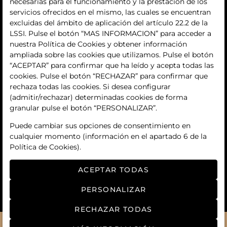
necesarias para el funcionamiento y la prestación de los
servicios ofrecidos en el mismo, las cuales se encuentran
contacto
excluidas del ámbito de aplicación del artículo 22.2 de la
LSSI. Pulse el botón “MAS INFORMACION” para acceder a
Términos y condiciones
nuestra Política de Cookies y obtener información
ampliada sobre las cookies que utilizamos. Pulse el botón
condiciones generales de contratación
“ACEPTAR” para confirmar que ha leído y acepta todas las
cookies. Pulse el botón “RECHAZAR” para confirmar que
política de privacidad
rechaza todas las cookies. Si desea configurar
(admitir/rechazar) determinadas cookies de forma
aviso legal
granular pulse el botón “PERSONALIZAR”.
política de cookies
Puede cambiar sus opciones de consentimiento en
cualquier momento (información en el apartado 6 de la
ajuste de cookies
Política de Cookies).
ACEPTAR TODAS
PERSONALIZAR
RECHAZAR TODAS
© 2026
Manga art auctions
- Todos los derechos