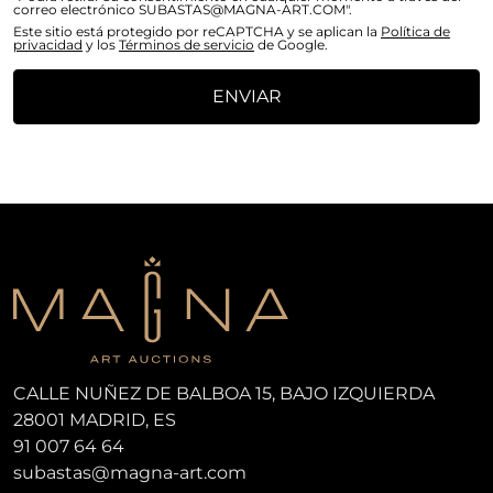
correo electrónico SUBASTAS@MAGNA-ART.COM".
Este sitio está protegido por reCAPTCHA y se aplican la
Política de
privacidad
y los
Términos de servicio
de Google.
ENVIAR
CALLE NUÑEZ DE BALBOA 15, BAJO IZQUIERDA
28001 MADRID, ES
91 007 64 64
subastas@magna-art.com