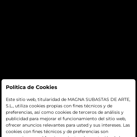
Subastas
Política de Cookies
subastas
Este sitio web, titularidad de MAGNA SUBASTAS DE ARTE,
S.L., utiliza cookies propias con fines técnicos y de
histórico
preferencias, así como cookies de terceros de análisis y
publicidad para mejorar el funcionamiento del sitio web,
La empresa
ofrecer anuncios relevantes para usted y sus intereses. Las
cookies con fines técnicos y de preferencias son
quiénes somos