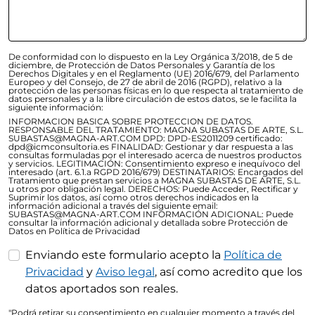
De conformidad con lo dispuesto en la Ley Orgánica 3/2018, de 5 de
diciembre, de Protección de Datos Personales y Garantía de los
Derechos Digitales y en el Reglamento (UE) 2016/679, del Parlamento
Europeo y del Consejo, de 27 de abril de 2016 (RGPD), relativo a la
protección de las personas físicas en lo que respecta al tratamiento de
datos personales y a la libre circulación de estos datos, se le facilita la
siguiente información:
INFORMACION BASICA SOBRE PROTECCION DE DATOS.
RESPONSABLE DEL TRATAMIENTO: MAGNA SUBASTAS DE ARTE, S.L.
SUBASTAS@MAGNA-ART.COM DPD: DPD-ES2011209 certificado:
dpd@icmconsultoria.es FINALIDAD: Gestionar y dar respuesta a las
consultas formuladas por el interesado acerca de nuestros productos
y servicios. LEGITIMACIÓN: Consentimiento expreso e inequívoco del
interesado (art. 6.1.a RGPD 2016/679) DESTINATARIOS: Encargados del
Tratamiento que prestan servicios a MAGNA SUBASTAS DE ARTE, S.L.
u otros por obligación legal. DERECHOS: Puede Acceder, Rectificar y
Suprimir los datos, así como otros derechos indicados en la
información adicional a través del siguiente email:
SUBASTAS@MAGNA-ART.COM INFORMACIÓN ADICIONAL: Puede
consultar la información adicional y detallada sobre Protección de
Datos en Política de Privacidad
Enviando este formulario acepto la
Política de
Privacidad
y
Aviso legal
, así como acredito que los
datos aportados son reales.
"Podrá retirar su consentimiento en cualquier momento a través del