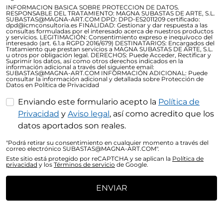
INFORMACION BASICA SOBRE PROTECCION DE DATOS.
RESPONSABLE DEL TRATAMIENTO: MAGNA SUBASTAS DE ARTE, S.L.
SUBASTAS@MAGNA-ART.COM DPD: DPD-ES2011209 certificado:
dpd@icmconsultoria.es FINALIDAD: Gestionar y dar respuesta a las
consultas formuladas por el interesado acerca de nuestros productos
y servicios. LEGITIMACIÓN: Consentimiento expreso e inequívoco del
interesado (art. 6.1.a RGPD 2016/679) DESTINATARIOS: Encargados del
Tratamiento que prestan servicios a MAGNA SUBASTAS DE ARTE, S.L.
u otros por obligación legal. DERECHOS: Puede Acceder, Rectificar y
Suprimir los datos, así como otros derechos indicados en la
información adicional a través del siguiente email:
SUBASTAS@MAGNA-ART.COM INFORMACIÓN ADICIONAL: Puede
consultar la información adicional y detallada sobre Protección de
Datos en Política de Privacidad
Enviando este formulario acepto la
Política de
Privacidad
y
Aviso legal
, así como acredito que los
datos aportados son reales.
"Podrá retirar su consentimiento en cualquier momento a través del
correo electrónico SUBASTAS@MAGNA-ART.COM".
Este sitio está protegido por reCAPTCHA y se aplican la
Política de
privacidad
y los
Términos de servicio
de Google.
ENVIAR