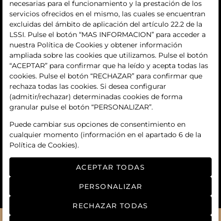
quiénes somos
necesarias para el funcionamiento y la prestación de los
servicios ofrecidos en el mismo, las cuales se encuentran
contacto
excluidas del ámbito de aplicación del artículo 22.2 de la
LSSI. Pulse el botón “MAS INFORMACION” para acceder a
Términos y condiciones
nuestra Política de Cookies y obtener información
ampliada sobre las cookies que utilizamos. Pulse el botón
condiciones generales de contratación
“ACEPTAR” para confirmar que ha leído y acepta todas las
cookies. Pulse el botón “RECHAZAR” para confirmar que
política de privacidad
rechaza todas las cookies. Si desea configurar
(admitir/rechazar) determinadas cookies de forma
aviso legal
granular pulse el botón “PERSONALIZAR”.
política de cookies
Puede cambiar sus opciones de consentimiento en
cualquier momento (información en el apartado 6 de la
ajuste de cookies
Política de Cookies).
ACEPTAR TODAS
PERSONALIZAR
RECHAZAR TODAS
© 2026
Manga art auctions
- Todos los derechos