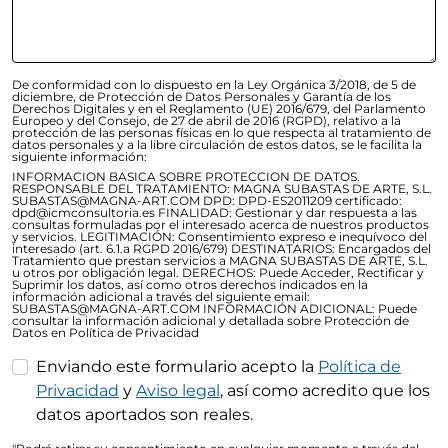
De conformidad con lo dispuesto en la Ley Orgánica 3/2018, de 5 de
diciembre, de Protección de Datos Personales y Garantía de los
Derechos Digitales y en el Reglamento (UE) 2016/679, del Parlamento
Europeo y del Consejo, de 27 de abril de 2016 (RGPD), relativo a la
protección de las personas físicas en lo que respecta al tratamiento de
datos personales y a la libre circulación de estos datos, se le facilita la
siguiente información:
INFORMACION BASICA SOBRE PROTECCION DE DATOS.
RESPONSABLE DEL TRATAMIENTO: MAGNA SUBASTAS DE ARTE, S.L.
SUBASTAS@MAGNA-ART.COM DPD: DPD-ES2011209 certificado:
dpd@icmconsultoria.es FINALIDAD: Gestionar y dar respuesta a las
consultas formuladas por el interesado acerca de nuestros productos
y servicios. LEGITIMACIÓN: Consentimiento expreso e inequívoco del
interesado (art. 6.1.a RGPD 2016/679) DESTINATARIOS: Encargados del
Tratamiento que prestan servicios a MAGNA SUBASTAS DE ARTE, S.L.
u otros por obligación legal. DERECHOS: Puede Acceder, Rectificar y
Suprimir los datos, así como otros derechos indicados en la
información adicional a través del siguiente email:
SUBASTAS@MAGNA-ART.COM INFORMACIÓN ADICIONAL: Puede
consultar la información adicional y detallada sobre Protección de
Datos en Política de Privacidad
Enviando este formulario acepto la
Política de
Privacidad
y
Aviso legal
, así como acredito que los
datos aportados son reales.