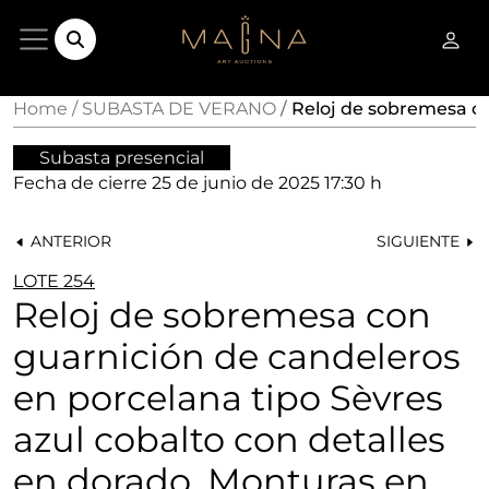
Home
SUBASTA DE VERANO
Reloj de sobremesa co
Subasta presencial
Fecha de cierre
25 de junio de 2025 17:30 h
ANTERIOR
SIGUIENTE
LOTE 254
Reloj de sobremesa con
guarnición de candeleros
en porcelana tipo Sèvres
azul cobalto con detalles
en dorado. Monturas en