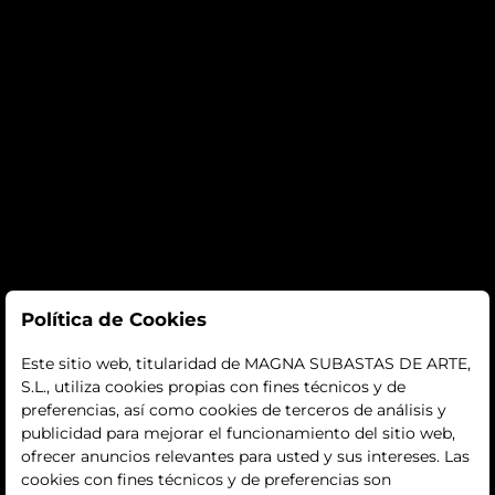
Subastas
Política de Cookies
subastas
Este sitio web, titularidad de MAGNA SUBASTAS DE ARTE,
S.L., utiliza cookies propias con fines técnicos y de
histórico
preferencias, así como cookies de terceros de análisis y
publicidad para mejorar el funcionamiento del sitio web,
La empresa
ofrecer anuncios relevantes para usted y sus intereses. Las
cookies con fines técnicos y de preferencias son