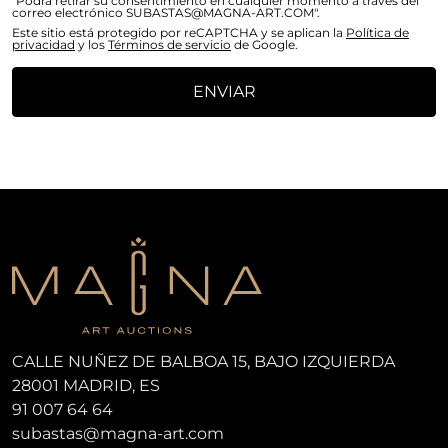
"Podrá retirar su consentimiento en cualquier momento a través del
correo electrónico SUBASTAS@MAGNA-ART.COM".
Este sitio está protegido por reCAPTCHA y se aplican la
Política de
privacidad
y los
Términos de servicio
de Google.
ENVIAR
CALLE NUÑEZ DE BALBOA 15, BAJO IZQUIERDA
28001 MADRID, ES
91 007 64 64
subastas@magna-art.com