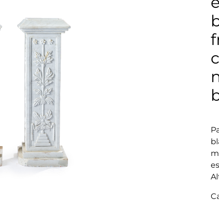
b
n
P
bl
mo
e
Al
C