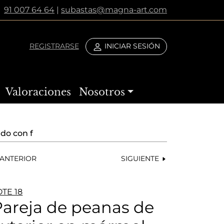
91 007 64 64
|
subastas@magna-art.com
REGISTRARSE
INICIAR SESIÓN
Valoraciones
Nosotros
do con f
ANTERIOR
SIGUIENTE
OTE 18
Pareja de peanas de