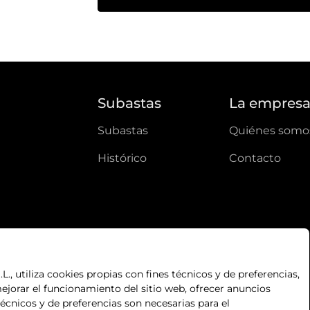
Subastas
La empres
subastas
quiénes somo
histórico
contacto
, utiliza cookies propias con fines técnicos y de preferencias,
ejorar el funcionamiento del sitio web, ofrecer anuncios
técnicos y de preferencias son necesarias para el