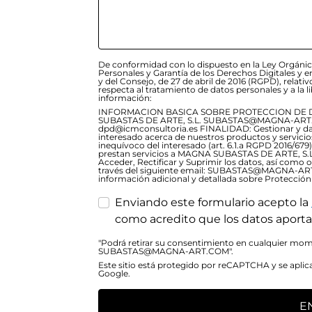
De conformidad con lo dispuesto en la Ley Orgánic
Personales y Garantía de los Derechos Digitales y
y del Consejo, de 27 de abril de 2016 (RGPD), relativ
respecta al tratamiento de datos personales y a la lib
información:
INFORMACION BASICA SOBRE PROTECCION DE 
SUBASTAS DE ARTE, S.L. SUBASTAS@MAGNA-ART.C
dpd@icmconsultoria.es FINALIDAD: Gestionar y dar 
interesado acerca de nuestros productos y servic
inequívoco del interesado (art. 6.1.a RGPD 2016/6
prestan servicios a MAGNA SUBASTAS DE ARTE, S.L
Acceder, Rectificar y Suprimir los datos, así como 
través del siguiente email: SUBASTAS@MAGNA-A
información adicional y detallada sobre Protección
Enviando este formulario acepto la
como acredito que los datos aporta
"Podrá retirar su consentimiento en cualquier mome
SUBASTAS@MAGNA-ART.COM".
Este sitio está protegido por reCAPTCHA y se aplic
Google.
E