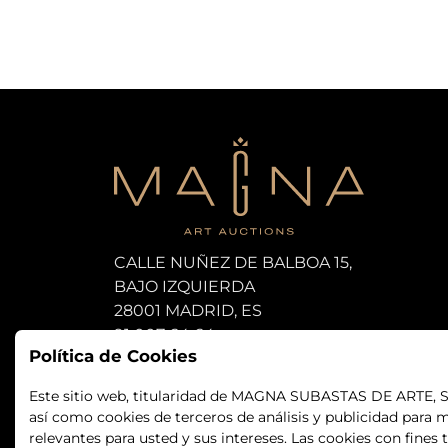
CALLE NUÑEZ DE BALBOA 15,
BAJO IZQUIERDA
28001 MADRID, ES
91 007 64 64
Política de Cookies
subastas@magna-art.com
Este sitio web, titularidad de MAGNA SUBASTAS DE ARTE, S.L.
así como cookies de terceros de análisis y publicidad para m
relevantes para usted y sus intereses. Las cookies con fines 