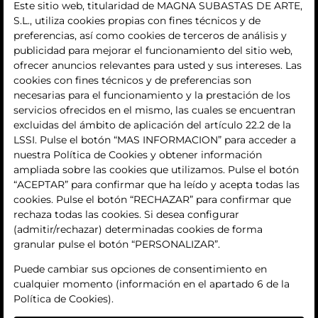
Este sitio web, titularidad de MAGNA SUBASTAS DE ARTE,
S.L., utiliza cookies propias con fines técnicos y de
histórico
preferencias, así como cookies de terceros de análisis y
publicidad para mejorar el funcionamiento del sitio web,
La empresa
ofrecer anuncios relevantes para usted y sus intereses. Las
cookies con fines técnicos y de preferencias son
quiénes somos
necesarias para el funcionamiento y la prestación de los
servicios ofrecidos en el mismo, las cuales se encuentran
contacto
excluidas del ámbito de aplicación del artículo 22.2 de la
LSSI. Pulse el botón “MAS INFORMACION” para acceder a
Términos y condiciones
nuestra Política de Cookies y obtener información
ampliada sobre las cookies que utilizamos. Pulse el botón
condiciones generales de contratación
“ACEPTAR” para confirmar que ha leído y acepta todas las
cookies. Pulse el botón “RECHAZAR” para confirmar que
política de privacidad
rechaza todas las cookies. Si desea configurar
(admitir/rechazar) determinadas cookies de forma
aviso legal
granular pulse el botón “PERSONALIZAR”.
política de cookies
Puede cambiar sus opciones de consentimiento en
cualquier momento (información en el apartado 6 de la
ajuste de cookies
Política de Cookies).