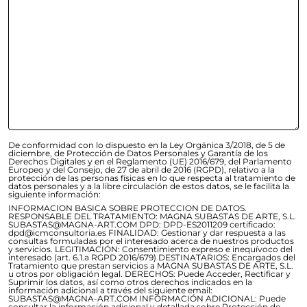
De conformidad con lo dispuesto en la Ley Orgánica 3/2018, de 5 de
diciembre, de Protección de Datos Personales y Garantía de los
Derechos Digitales y en el Reglamento (UE) 2016/679, del Parlamento
Europeo y del Consejo, de 27 de abril de 2016 (RGPD), relativo a la
protección de las personas físicas en lo que respecta al tratamiento de
datos personales y a la libre circulación de estos datos, se le facilita la
siguiente información:
INFORMACION BASICA SOBRE PROTECCION DE DATOS.
RESPONSABLE DEL TRATAMIENTO: MAGNA SUBASTAS DE ARTE, S.L.
SUBASTAS@MAGNA-ART.COM DPD: DPD-ES2011209 certificado:
dpd@icmconsultoria.es FINALIDAD: Gestionar y dar respuesta a las
consultas formuladas por el interesado acerca de nuestros productos
y servicios. LEGITIMACIÓN: Consentimiento expreso e inequívoco del
interesado (art. 6.1.a RGPD 2016/679) DESTINATARIOS: Encargados del
Tratamiento que prestan servicios a MAGNA SUBASTAS DE ARTE, S.L.
u otros por obligación legal. DERECHOS: Puede Acceder, Rectificar y
Suprimir los datos, así como otros derechos indicados en la
información adicional a través del siguiente email:
SUBASTAS@MAGNA-ART.COM INFORMACIÓN ADICIONAL: Puede
consultar la información adicional y detallada sobre Protección de