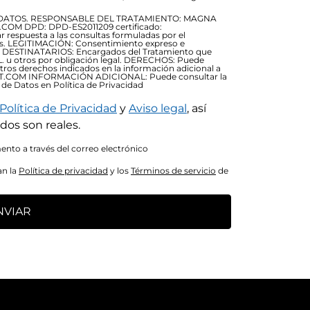
DATOS. RESPONSABLE DEL TRATAMIENTO: MAGNA
OM DPD: DPD-ES2011209 certificado:
respuesta a las consultas formuladas por el
ios. LEGITIMACIÓN: Consentimiento expreso e
79) DESTINATARIOS: Encargados del Tratamiento que
. u otros por obligación legal. DERECHOS: Puede
otros derechos indicados en la información adicional a
RT.COM INFORMACIÓN ADICIONAL: Puede consultar la
 de Datos en Política de Privacidad
Política de Privacidad
y
Aviso legal
, así
dos son reales.
nto a través del correo electrónico
an la
Política de privacidad
y los
Términos de servicio
de
NVIAR