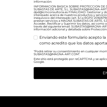
información:
INFORMACION BASICA SOBRE PROTECCION DE 
SUBASTAS DE ARTE, S.L. SUBASTAS@MAGNA-ART.C
dpd@icmconsultoria.es FINALIDAD: Gestionar y dar 
interesado acerca de nuestros productos y servic
inequívoco del interesado (art. 6.1.a RGPD 2016/6
prestan servicios a MAGNA SUBASTAS DE ARTE, S.L
Acceder, Rectificar y Suprimir los datos, así como 
través del siguiente email: SUBASTAS@MAGNA-A
información adicional y detallada sobre Protección
Enviando este formulario acepto la
como acredito que los datos aporta
"Podrá retirar su consentimiento en cualquier mome
SUBASTAS@MAGNA-ART.COM".
Este sitio está protegido por reCAPTCHA y se aplic
Google.
E