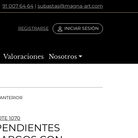
91 007 64 64
|
subastas@magna-art.com
REGISTRARSE
INICIAR SESIÓN
Valoraciones
Nosotros
ANTERIOR
OTE 1070
PENDIENTES