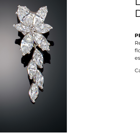
P
Re
fl
es
C