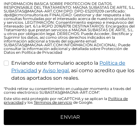
INFORMACION BASICA SOBRE PROTECCION DE DATOS.
RESPONSABLE DEL TRATAMIENTO: MAGNA SUBASTAS DE ARTE, S.L.
SUBASTAS@MAGNA-ART.COM DPD: DPD-ES2011209 certificado:
dpd@icmconsultoria.es FINALIDAD: Gestionar y dar respuesta a las
consultas formuladas por el interesado acerca de nuestros productos
y servicios. LEGITIMACIÓN: Consentimiento expreso e inequívoco del
interesado (art. 6.1.a RGPD 2016/679) DESTINATARIOS: Encargados del
Tratamiento que prestan servicios a MAGNA SUBASTAS DE ARTE, S.L.
u otros por obligación legal. DERECHOS: Puede Acceder, Rectificar y
Suprimir los datos, así como otros derechos indicados en la
información adicional a través del siguiente email:
SUBASTAS@MAGNA-ART.COM INFORMACIÓN ADICIONAL: Puede
consultar la información adicional y detallada sobre Protección de
Datos en Política de Privacidad
Enviando este formulario acepto la
Política de
Privacidad
y
Aviso legal
, así como acredito que los
datos aportados son reales.
"Podrá retirar su consentimiento en cualquier momento a través del
correo electrónico SUBASTAS@MAGNA-ART.COM".
Este sitio está protegido por reCAPTCHA y se aplican la
Política de
privacidad
y los
Términos de servicio
de Google.
ENVIAR