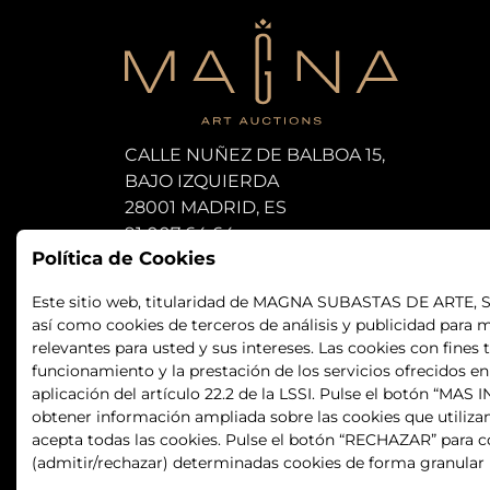
CALLE NUÑEZ DE BALBOA 15,
BAJO IZQUIERDA
28001 MADRID, ES
91 007 64 64
Política de Cookies
subastas@magna-art.com
Este sitio web, titularidad de MAGNA SUBASTAS DE ARTE, S.L.
así como cookies de terceros de análisis y publicidad para m
relevantes para usted y sus intereses. Las cookies con fines 
funcionamiento y la prestación de los servicios ofrecidos e
aplicación del artículo 22.2 de la LSSI. Pulse el botón “MA
obtener información ampliada sobre las cookies que utiliza
acepta todas las cookies. Pulse el botón “RECHAZAR” para co
(admitir/rechazar) determinadas cookies de forma granular