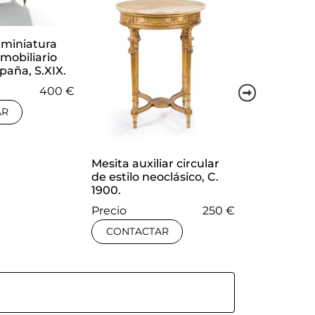
miniatura
mobiliario
spaña, S.XIX.
400 €
AR
Mesita auxiliar circular
Pequeña 
de estilo neoclásico, C.
bombé en
1900.
tallada, Fra
Precio
250 €
Precio
CONTACTAR
CONTACT