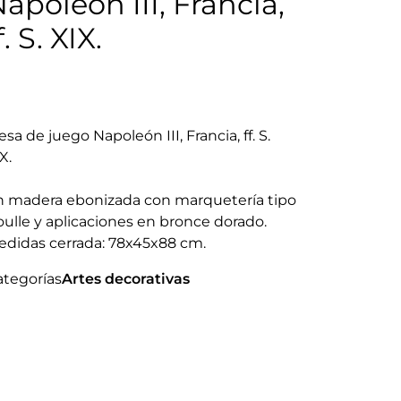
apoleón III, Francia,
f. S. XIX.
sa de juego Napoleón III, Francia, ff. S.
X.
n madera ebonizada con marquetería tipo
ulle y aplicaciones en bronce dorado.
edidas cerrada: 78x45x88 cm.
ategorías
Artes decorativas