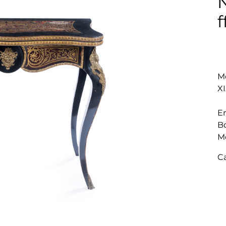
N
f
Me
XI
E
Bo
M
C