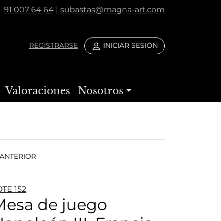
91 007 64 64
|
subastas@magna-art.com
REGISTRARSE
INICIAR SESIÓN
Valoraciones
Nosotros
ANTERIOR
OTE 152
Mesa de juego