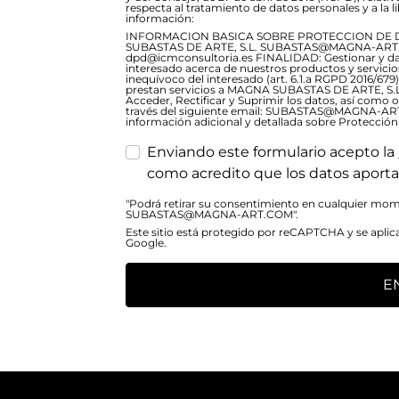
respecta al tratamiento de datos personales y a la lib
información:
INFORMACION BASICA SOBRE PROTECCION DE 
SUBASTAS DE ARTE, S.L. SUBASTAS@MAGNA-ART.C
dpd@icmconsultoria.es FINALIDAD: Gestionar y dar 
interesado acerca de nuestros productos y servic
inequívoco del interesado (art. 6.1.a RGPD 2016/6
prestan servicios a MAGNA SUBASTAS DE ARTE, S.L
Acceder, Rectificar y Suprimir los datos, así como 
través del siguiente email: SUBASTAS@MAGNA-A
información adicional y detallada sobre Protección
Enviando este formulario acepto la
como acredito que los datos aporta
"Podrá retirar su consentimiento en cualquier mome
SUBASTAS@MAGNA-ART.COM".
Este sitio está protegido por reCAPTCHA y se aplic
Google.
E