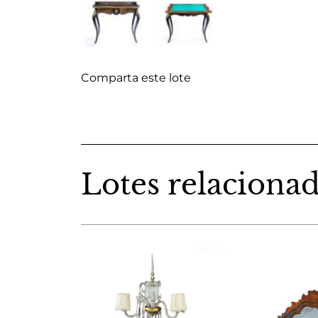
Comparta este lote
Lotes relaciona
nglaterra
180 €