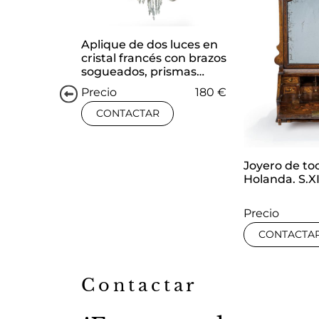
Aplique de dos luces en
cristal francés con brazos
sogueados, prismas
facetados colgantes y
Precio
180 €
remate de pináculo.
CONTACTAR
Joyero de to
Holanda. S.X
Precio
CONTACTA
Contactar