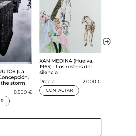
XAN MEDINA (Huelva,
XAN MEDIN
1965) - Los rostros del
1965) - La f
RUTOS (La
silencio
icónico
 Concepción,
Precio
2.000 €
r the storm
Precio
CONTACTAR
8.500 €
CONTACT
AR