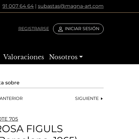
91 007 64 64
|
subastas@magna-art.com
REGISTRARSE
INICIAR SESIÓN
Valoraciones
Nosotros
ta sobre
ANTERIOR
SIGUIENTE
OTE 705
ROSA FIGULS