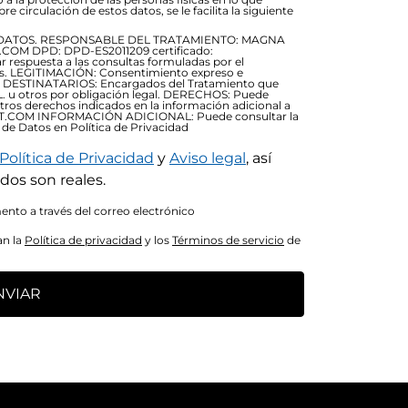
re circulación de estos datos, se le facilita la siguiente
DATOS. RESPONSABLE DEL TRATAMIENTO: MAGNA
OM DPD: DPD-ES2011209 certificado:
respuesta a las consultas formuladas por el
ios. LEGITIMACIÓN: Consentimiento expreso e
79) DESTINATARIOS: Encargados del Tratamiento que
. u otros por obligación legal. DERECHOS: Puede
otros derechos indicados en la información adicional a
RT.COM INFORMACIÓN ADICIONAL: Puede consultar la
 de Datos en Política de Privacidad
Política de Privacidad
y
Aviso legal
, así
dos son reales.
nto a través del correo electrónico
an la
Política de privacidad
y los
Términos de servicio
de
NVIAR