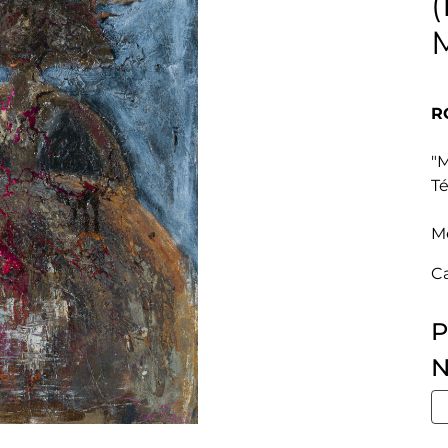
(
R
"
Té
M
C
P