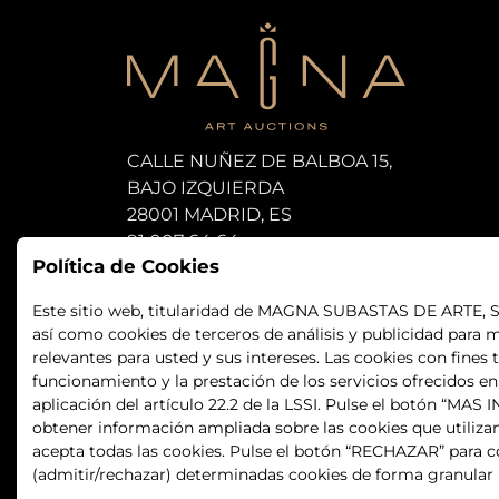
CALLE NUÑEZ DE BALBOA 15,
BAJO IZQUIERDA
28001 MADRID, ES
91 007 64 64
Política de Cookies
subastas@magna-art.com
Este sitio web, titularidad de MAGNA SUBASTAS DE ARTE, S.L.
así como cookies de terceros de análisis y publicidad para m
relevantes para usted y sus intereses. Las cookies con fines 
funcionamiento y la prestación de los servicios ofrecidos e
aplicación del artículo 22.2 de la LSSI. Pulse el botón “MA
obtener información ampliada sobre las cookies que utiliza
acepta todas las cookies. Pulse el botón “RECHAZAR” para co
(admitir/rechazar) determinadas cookies de forma granular