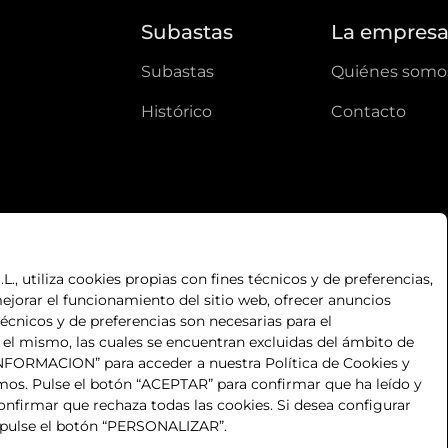
Subastas
La empres
subastas
quiénes somo
histórico
contacto
, utiliza cookies propias con fines técnicos y de preferencias,
ejorar el funcionamiento del sitio web, ofrecer anuncios
técnicos y de preferencias son necesarias para el
n el mismo, las cuales se encuentran excluidas del ámbito de
S INFORMACION” para acceder a nuestra Política de Cookies y
mos. Pulse el botón “ACEPTAR” para confirmar que ha leído y
nfirmar que rechaza todas las cookies. Si desea configurar
 pulse el botón “PERSONALIZAR”.