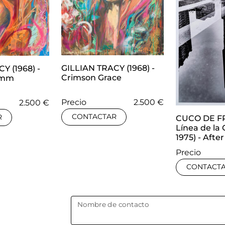
GILLIAN TRACY (1968) -
Y (1968) -
Crimson Grace
omm
Precio
2.500 €
2.500 €
CONTACTAR
R
CUCO DE F
Línea de la
1975) - Afte
Precio
CONTACT
Nombre de contacto