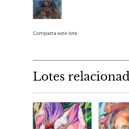
Comparta este lote
Lotes relaciona
A
) -
Bear