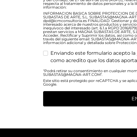
respecta al tratamiento de datos personales y a la lib
información:
INFORMACION BASICA SOBRE PROTECCION DE 
SUBASTAS DE ARTE, S.L. SUBASTAS@MAGNA-ART.C
dpd@icmconsultoria.es FINALIDAD: Gestionar y dar 
interesado acerca de nuestros productos y servic
inequívoco del interesado (art. 6.1.a RGPD 2016/6
prestan servicios a MAGNA SUBASTAS DE ARTE, S.L
Acceder, Rectificar y Suprimir los datos, así como 
través del siguiente email: SUBASTAS@MAGNA-A
información adicional y detallada sobre Protección
Enviando este formulario acepto la
como acredito que los datos aporta
"Podrá retirar su consentimiento en cualquier mome
SUBASTAS@MAGNA-ART.COM".
Este sitio está protegido por reCAPTCHA y se aplic
Google.
E