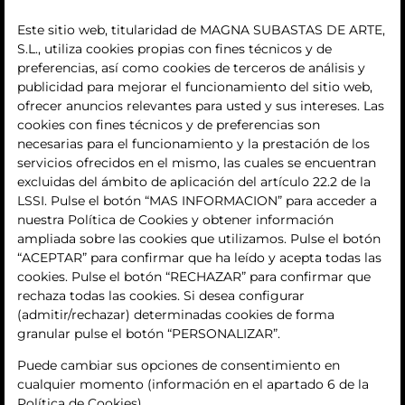
subastas
Este sitio web, titularidad de MAGNA SUBASTAS DE ARTE,
S.L., utiliza cookies propias con fines técnicos y de
histórico
preferencias, así como cookies de terceros de análisis y
publicidad para mejorar el funcionamiento del sitio web,
La empresa
ofrecer anuncios relevantes para usted y sus intereses. Las
cookies con fines técnicos y de preferencias son
quiénes somos
necesarias para el funcionamiento y la prestación de los
servicios ofrecidos en el mismo, las cuales se encuentran
contacto
excluidas del ámbito de aplicación del artículo 22.2 de la
LSSI. Pulse el botón “MAS INFORMACION” para acceder a
Términos y condiciones
nuestra Política de Cookies y obtener información
ampliada sobre las cookies que utilizamos. Pulse el botón
condiciones generales de contratación
“ACEPTAR” para confirmar que ha leído y acepta todas las
cookies. Pulse el botón “RECHAZAR” para confirmar que
política de privacidad
rechaza todas las cookies. Si desea configurar
(admitir/rechazar) determinadas cookies de forma
aviso legal
granular pulse el botón “PERSONALIZAR”.
política de cookies
Puede cambiar sus opciones de consentimiento en
cualquier momento (información en el apartado 6 de la
ajuste de cookies
Política de Cookies).