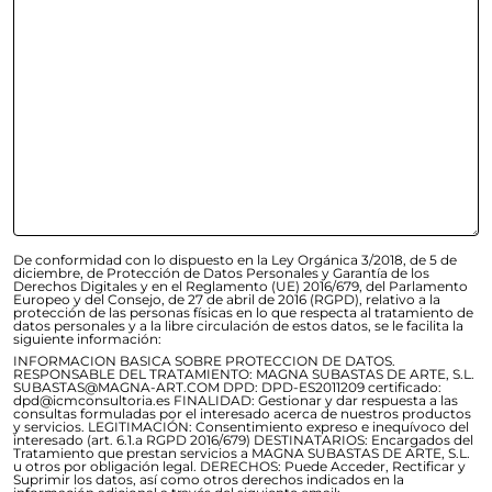
De conformidad con lo dispuesto en la Ley Orgánica 3/2018, de 5 de
diciembre, de Protección de Datos Personales y Garantía de los
Derechos Digitales y en el Reglamento (UE) 2016/679, del Parlamento
Europeo y del Consejo, de 27 de abril de 2016 (RGPD), relativo a la
protección de las personas físicas en lo que respecta al tratamiento de
datos personales y a la libre circulación de estos datos, se le facilita la
siguiente información:
INFORMACION BASICA SOBRE PROTECCION DE DATOS.
RESPONSABLE DEL TRATAMIENTO: MAGNA SUBASTAS DE ARTE, S.L.
SUBASTAS@MAGNA-ART.COM DPD: DPD-ES2011209 certificado:
dpd@icmconsultoria.es FINALIDAD: Gestionar y dar respuesta a las
consultas formuladas por el interesado acerca de nuestros productos
y servicios. LEGITIMACIÓN: Consentimiento expreso e inequívoco del
interesado (art. 6.1.a RGPD 2016/679) DESTINATARIOS: Encargados del
Tratamiento que prestan servicios a MAGNA SUBASTAS DE ARTE, S.L.
u otros por obligación legal. DERECHOS: Puede Acceder, Rectificar y
Suprimir los datos, así como otros derechos indicados en la