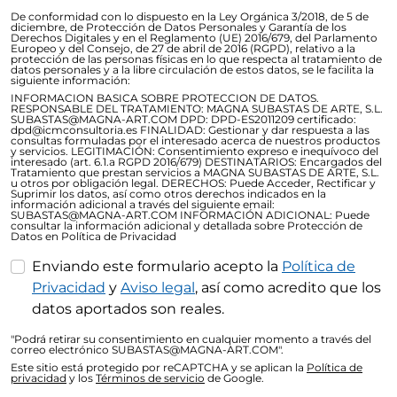
De conformidad con lo dispuesto en la Ley Orgánica 3/2018, de 5 de
diciembre, de Protección de Datos Personales y Garantía de los
Derechos Digitales y en el Reglamento (UE) 2016/679, del Parlamento
Europeo y del Consejo, de 27 de abril de 2016 (RGPD), relativo a la
protección de las personas físicas en lo que respecta al tratamiento de
datos personales y a la libre circulación de estos datos, se le facilita la
siguiente información:
INFORMACION BASICA SOBRE PROTECCION DE DATOS.
RESPONSABLE DEL TRATAMIENTO: MAGNA SUBASTAS DE ARTE, S.L.
SUBASTAS@MAGNA-ART.COM DPD: DPD-ES2011209 certificado:
dpd@icmconsultoria.es FINALIDAD: Gestionar y dar respuesta a las
consultas formuladas por el interesado acerca de nuestros productos
y servicios. LEGITIMACIÓN: Consentimiento expreso e inequívoco del
interesado (art. 6.1.a RGPD 2016/679) DESTINATARIOS: Encargados del
Tratamiento que prestan servicios a MAGNA SUBASTAS DE ARTE, S.L.
u otros por obligación legal. DERECHOS: Puede Acceder, Rectificar y
Suprimir los datos, así como otros derechos indicados en la
información adicional a través del siguiente email:
SUBASTAS@MAGNA-ART.COM INFORMACIÓN ADICIONAL: Puede
consultar la información adicional y detallada sobre Protección de
Datos en Política de Privacidad
Enviando este formulario acepto la
Política de
Privacidad
y
Aviso legal
, así como acredito que los
datos aportados son reales.
"Podrá retirar su consentimiento en cualquier momento a través del
correo electrónico SUBASTAS@MAGNA-ART.COM".
Este sitio está protegido por reCAPTCHA y se aplican la
Política de
privacidad
y los
Términos de servicio
de Google.