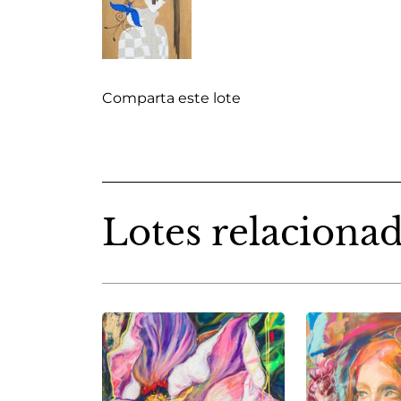
Comparta este lote
Lotes relaciona
A
) -
Bear
1.600 €