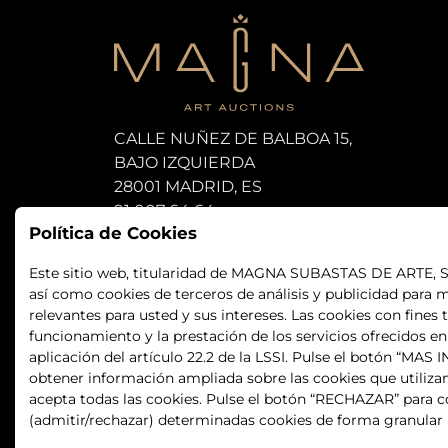
CALLE NUÑEZ DE BALBOA 15,
BAJO IZQUIERDA
28001 MADRID, ES
91 007 64 64
Política de Cookies
subastas@magna-art.com
Este sitio web, titularidad de MAGNA SUBASTAS DE ARTE, S.L.
así como cookies de terceros de análisis y publicidad para m
relevantes para usted y sus intereses. Las cookies con fines 
funcionamiento y la prestación de los servicios ofrecidos e
aplicación del artículo 22.2 de la LSSI. Pulse el botón “MA
obtener información ampliada sobre las cookies que utiliza
acepta todas las cookies. Pulse el botón “RECHAZAR” para co
(admitir/rechazar) determinadas cookies de forma granular