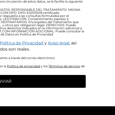
re circulación de estos datos, se le facilita la siguiente
DATOS. RESPONSABLE DEL TRATAMIENTO: MAGNA
OM DPD: DPD-ES2011209 certificado:
respuesta a las consultas formuladas por el
ios. LEGITIMACIÓN: Consentimiento expreso e
79) DESTINATARIOS: Encargados del Tratamiento que
. u otros por obligación legal. DERECHOS: Puede
otros derechos indicados en la información adicional a
RT.COM INFORMACIÓN ADICIONAL: Puede consultar la
 de Datos en Política de Privacidad
Política de Privacidad
y
Aviso legal
, así
dos son reales.
nto a través del correo electrónico
an la
Política de privacidad
y los
Términos de servicio
de
NVIAR