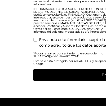
respecta al tratamiento de datos personales y a la lib
información:
INFORMACION BASICA SOBRE PROTECCION DE 
SUBASTAS DE ARTE, S.L. SUBASTAS@MAGNA-ART.C
dpd@icmconsultoria.es FINALIDAD: Gestionar y dar 
interesado acerca de nuestros productos y servic
inequívoco del interesado (art. 6.1.a RGPD 2016/6
prestan servicios a MAGNA SUBASTAS DE ARTE, S.L
Acceder, Rectificar y Suprimir los datos, así como 
través del siguiente email: SUBASTAS@MAGNA-A
información adicional y detallada sobre Protección
Enviando este formulario acepto la
como acredito que los datos aporta
"Podrá retirar su consentimiento en cualquier mome
SUBASTAS@MAGNA-ART.COM".
Este sitio está protegido por reCAPTCHA y se aplic
Google.
E