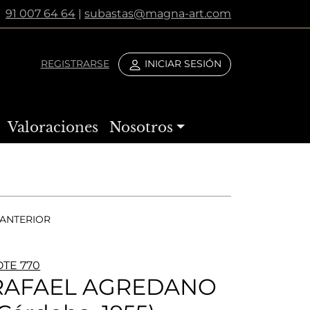
91 007 64 64
|
subastas@magna-art.com
REGISTRARSE
INICIAR SESIÓN
Valoraciones
Nosotros
ANTERIOR
OTE 770
RAFAEL AGREDANO