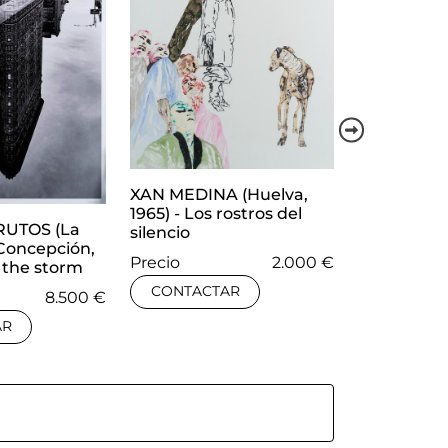
XAN MEDINA (Huelva,
XAN MEDIN
1965) - Los rostros del
1965) - La f
RUTOS (La
silencio
icónico
 Concepción,
Precio
2.000 €
r the storm
Precio
CONTACTAR
8.500 €
CONTACT
AR