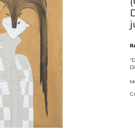
(
R
"D
Di
M
C