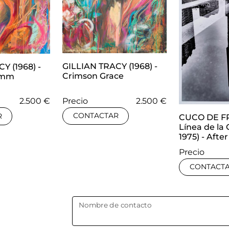
GILLIAN TRACY (1968) -
Y (1968) -
Crimson Grace
omm
Precio
2.500 €
2.500 €
CONTACTAR
R
CUCO DE F
Línea de la
1975) - Afte
Precio
CONTACT
Nombre de contacto