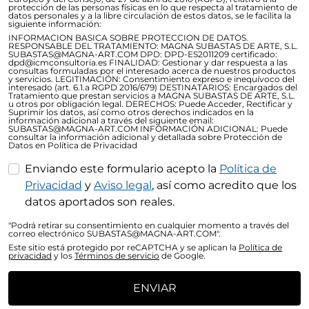
protección de las personas físicas en lo que respecta al tratamiento de
datos personales y a la libre circulación de estos datos, se le facilita la
siguiente información:
INFORMACION BASICA SOBRE PROTECCION DE DATOS.
RESPONSABLE DEL TRATAMIENTO: MAGNA SUBASTAS DE ARTE, S.L.
SUBASTAS@MAGNA-ART.COM DPD: DPD-ES2011209 certificado:
dpd@icmconsultoria.es FINALIDAD: Gestionar y dar respuesta a las
consultas formuladas por el interesado acerca de nuestros productos
y servicios. LEGITIMACIÓN: Consentimiento expreso e inequívoco del
interesado (art. 6.1.a RGPD 2016/679) DESTINATARIOS: Encargados del
Tratamiento que prestan servicios a MAGNA SUBASTAS DE ARTE, S.L.
u otros por obligación legal. DERECHOS: Puede Acceder, Rectificar y
Suprimir los datos, así como otros derechos indicados en la
información adicional a través del siguiente email:
SUBASTAS@MAGNA-ART.COM INFORMACIÓN ADICIONAL: Puede
consultar la información adicional y detallada sobre Protección de
Datos en Política de Privacidad
Enviando este formulario acepto la
Política de
Privacidad
y
Aviso legal
, así como acredito que los
datos aportados son reales.
"Podrá retirar su consentimiento en cualquier momento a través del
correo electrónico SUBASTAS@MAGNA-ART.COM".
Este sitio está protegido por reCAPTCHA y se aplican la
Política de
privacidad
y los
Términos de servicio
de Google.
ENVIAR