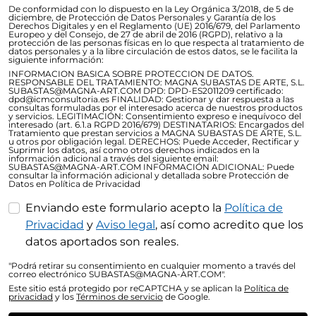
De conformidad con lo dispuesto en la Ley Orgánica 3/2018, de 5 de
diciembre, de Protección de Datos Personales y Garantía de los
Derechos Digitales y en el Reglamento (UE) 2016/679, del Parlamento
Europeo y del Consejo, de 27 de abril de 2016 (RGPD), relativo a la
protección de las personas físicas en lo que respecta al tratamiento de
datos personales y a la libre circulación de estos datos, se le facilita la
siguiente información:
INFORMACION BASICA SOBRE PROTECCION DE DATOS.
RESPONSABLE DEL TRATAMIENTO: MAGNA SUBASTAS DE ARTE, S.L.
SUBASTAS@MAGNA-ART.COM DPD: DPD-ES2011209 certificado:
dpd@icmconsultoria.es FINALIDAD: Gestionar y dar respuesta a las
consultas formuladas por el interesado acerca de nuestros productos
y servicios. LEGITIMACIÓN: Consentimiento expreso e inequívoco del
interesado (art. 6.1.a RGPD 2016/679) DESTINATARIOS: Encargados del
Tratamiento que prestan servicios a MAGNA SUBASTAS DE ARTE, S.L.
u otros por obligación legal. DERECHOS: Puede Acceder, Rectificar y
Suprimir los datos, así como otros derechos indicados en la
información adicional a través del siguiente email:
SUBASTAS@MAGNA-ART.COM INFORMACIÓN ADICIONAL: Puede
consultar la información adicional y detallada sobre Protección de
Datos en Política de Privacidad
Enviando este formulario acepto la
Política de
Privacidad
y
Aviso legal
, así como acredito que los
datos aportados son reales.
"Podrá retirar su consentimiento en cualquier momento a través del
correo electrónico SUBASTAS@MAGNA-ART.COM".
Este sitio está protegido por reCAPTCHA y se aplican la
Política de
privacidad
y los
Términos de servicio
de Google.