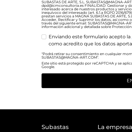
SUBASTAS DE ARTE, S.L. SUBASTAS@MAGNA-ART.C
dpd@icmconsultoria.es FINALIDAD: Gestionar y dar 
interesado acerca de nuestros productos y servic
inequívoco del interesado (art. 6.1.a RGPD 2016/6
prestan servicios a MAGNA SUBASTAS DE ARTE, S.L
Acceder, Rectificar y Suprimir los datos, así como 
través del siguiente email: SUBASTAS@MAGNA-A
información adicional y detallada sobre Protección
Enviando este formulario acepto la
como acredito que los datos aporta
"Podrá retirar su consentimiento en cualquier mome
SUBASTAS@MAGNA-ART.COM".
Este sitio está protegido por reCAPTCHA y se aplic
Google.
E
Subastas
La empres