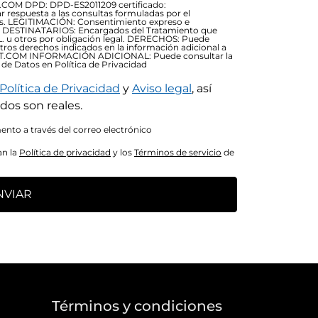
OM DPD: DPD-ES2011209 certificado:
respuesta a las consultas formuladas por el
ios. LEGITIMACIÓN: Consentimiento expreso e
79) DESTINATARIOS: Encargados del Tratamiento que
. u otros por obligación legal. DERECHOS: Puede
otros derechos indicados en la información adicional a
RT.COM INFORMACIÓN ADICIONAL: Puede consultar la
 de Datos en Política de Privacidad
Política de Privacidad
y
Aviso legal
, así
dos son reales.
nto a través del correo electrónico
an la
Política de privacidad
y los
Términos de servicio
de
NVIAR
a
Términos y condiciones