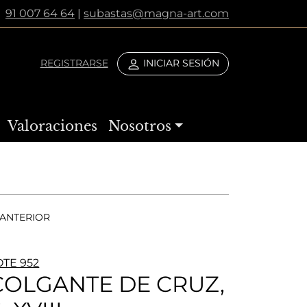
91 007 64 64
|
subastas@magna-art.com
REGISTRARSE
INICIAR SESIÓN
Valoraciones
Nosotros
ANTERIOR
OTE 952
COLGANTE DE CRUZ,