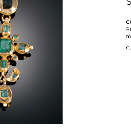
S
C
Re
m
C