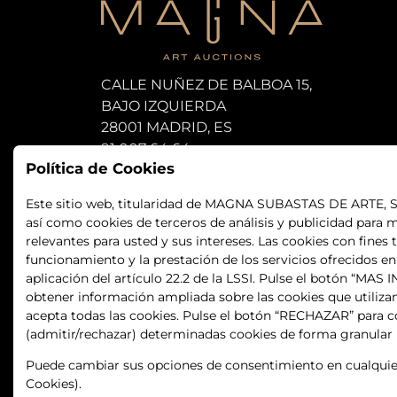
CALLE NUÑEZ DE BALBOA 15,
BAJO IZQUIERDA
28001 MADRID, ES
91 007 64 64
Política de Cookies
subastas@magna-art.com
Este sitio web, titularidad de MAGNA SUBASTAS DE ARTE, S.L.
así como cookies de terceros de análisis y publicidad para m
relevantes para usted y sus intereses. Las cookies con fines 
funcionamiento y la prestación de los servicios ofrecidos e
aplicación del artículo 22.2 de la LSSI. Pulse el botón “MA
obtener información ampliada sobre las cookies que utiliza
acepta todas las cookies. Pulse el botón “RECHAZAR” para co
(admitir/rechazar) determinadas cookies de forma granular
Puede cambiar sus opciones de consentimiento en cualquier
Cookies).