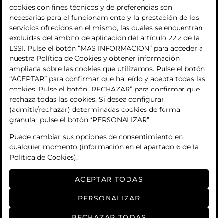
cookies con fines técnicos y de preferencias son
quiénes somos
necesarias para el funcionamiento y la prestación de los
servicios ofrecidos en el mismo, las cuales se encuentran
contacto
excluidas del ámbito de aplicación del artículo 22.2 de la
LSSI. Pulse el botón “MAS INFORMACION” para acceder a
Términos y condiciones
nuestra Política de Cookies y obtener información
ampliada sobre las cookies que utilizamos. Pulse el botón
condiciones generales de contratación
“ACEPTAR” para confirmar que ha leído y acepta todas las
cookies. Pulse el botón “RECHAZAR” para confirmar que
política de privacidad
rechaza todas las cookies. Si desea configurar
(admitir/rechazar) determinadas cookies de forma
aviso legal
granular pulse el botón “PERSONALIZAR”.
política de cookies
Puede cambiar sus opciones de consentimiento en
cualquier momento (información en el apartado 6 de la
ajuste de cookies
Política de Cookies).
ACEPTAR TODAS
PERSONALIZAR
RECHAZAR TODAS