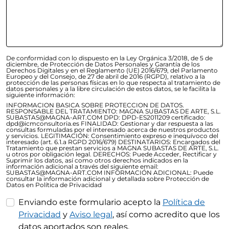
De conformidad con lo dispuesto en la Ley Orgánica 3/2018, de 5 de
diciembre, de Protección de Datos Personales y Garantía de los
Derechos Digitales y en el Reglamento (UE) 2016/679, del Parlamento
Europeo y del Consejo, de 27 de abril de 2016 (RGPD), relativo a la
protección de las personas físicas en lo que respecta al tratamiento de
datos personales y a la libre circulación de estos datos, se le facilita la
siguiente información:
INFORMACION BASICA SOBRE PROTECCION DE DATOS.
RESPONSABLE DEL TRATAMIENTO: MAGNA SUBASTAS DE ARTE, S.L.
SUBASTAS@MAGNA-ART.COM DPD: DPD-ES2011209 certificado:
dpd@icmconsultoria.es FINALIDAD: Gestionar y dar respuesta a las
consultas formuladas por el interesado acerca de nuestros productos
y servicios. LEGITIMACIÓN: Consentimiento expreso e inequívoco del
interesado (art. 6.1.a RGPD 2016/679) DESTINATARIOS: Encargados del
Tratamiento que prestan servicios a MAGNA SUBASTAS DE ARTE, S.L.
u otros por obligación legal. DERECHOS: Puede Acceder, Rectificar y
Suprimir los datos, así como otros derechos indicados en la
información adicional a través del siguiente email:
SUBASTAS@MAGNA-ART.COM INFORMACIÓN ADICIONAL: Puede
consultar la información adicional y detallada sobre Protección de
Datos en Política de Privacidad
Enviando este formulario acepto la
Política de
Privacidad
y
Aviso legal
, así como acredito que los
datos aportados son reales.