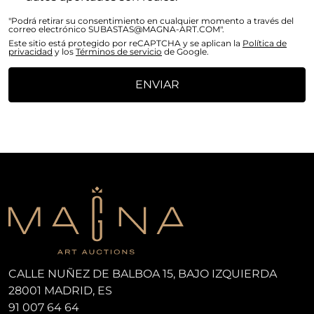
"Podrá retirar su consentimiento en cualquier momento a través del
correo electrónico SUBASTAS@MAGNA-ART.COM".
Este sitio está protegido por reCAPTCHA y se aplican la
Política de
privacidad
y los
Términos de servicio
de Google.
ENVIAR
CALLE NUÑEZ DE BALBOA 15, BAJO IZQUIERDA
28001 MADRID, ES
91 007 64 64