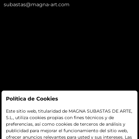
subastas@magna-art.com
Subastas
Política de Cookies
subastas
Este sitio web, titularidad de MAGNA SUBASTAS DE ARTE,
S.L., utiliza cookies propias con fines técnicos y de
histórico
preferencias, así como cookies de terceros de análisis y
publicidad para mejorar el funcionamiento del sitio web,
La empresa
ofrecer anuncios relevantes para usted y sus intereses. Las