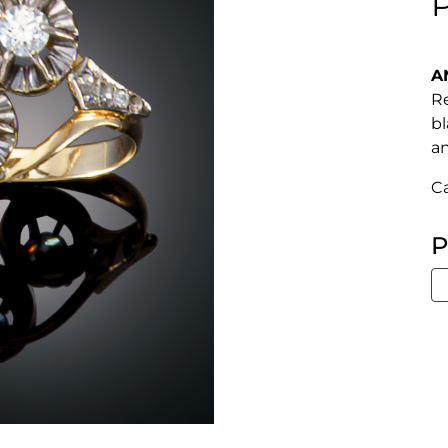
A
Re
bl
an
C
P