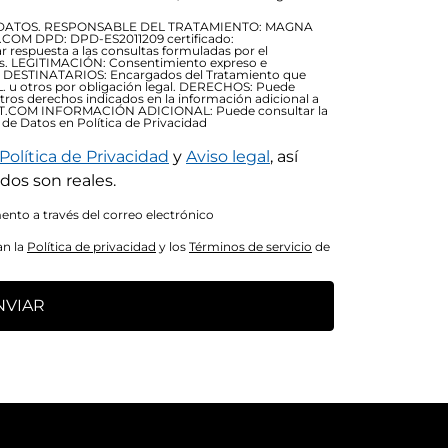
DATOS. RESPONSABLE DEL TRATAMIENTO: MAGNA
OM DPD: DPD-ES2011209 certificado:
respuesta a las consultas formuladas por el
ios. LEGITIMACIÓN: Consentimiento expreso e
79) DESTINATARIOS: Encargados del Tratamiento que
. u otros por obligación legal. DERECHOS: Puede
otros derechos indicados en la información adicional a
RT.COM INFORMACIÓN ADICIONAL: Puede consultar la
 de Datos en Política de Privacidad
Política de Privacidad
y
Aviso legal
, así
dos son reales.
nto a través del correo electrónico
an la
Política de privacidad
y los
Términos de servicio
de
NVIAR