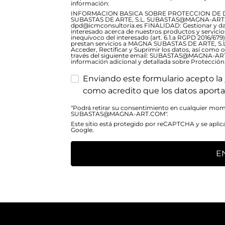
información:
INFORMACION BASICA SOBRE PROTECCION DE 
SUBASTAS DE ARTE, S.L. SUBASTAS@MAGNA-ART.C
dpd@icmconsultoria.es FINALIDAD: Gestionar y dar 
interesado acerca de nuestros productos y servic
inequívoco del interesado (art. 6.1.a RGPD 2016/6
prestan servicios a MAGNA SUBASTAS DE ARTE, S.L
Acceder, Rectificar y Suprimir los datos, así como 
través del siguiente email: SUBASTAS@MAGNA-A
información adicional y detallada sobre Protección
Enviando este formulario acepto la
como acredito que los datos aporta
"Podrá retirar su consentimiento en cualquier mome
SUBASTAS@MAGNA-ART.COM".
Este sitio está protegido por reCAPTCHA y se aplic
Google.
E