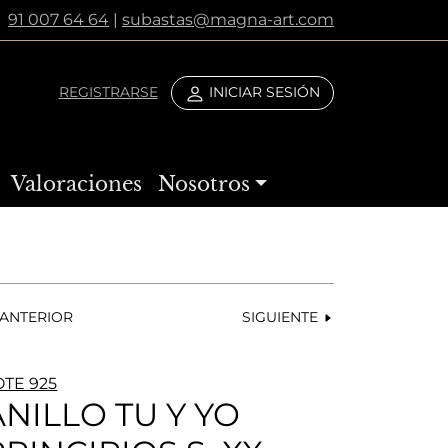
91 007 64 64
|
subastas@magna-art.com
REGISTRARSE
INICIAR SESIÓN
Valoraciones
Nosotros
ANTERIOR
SIGUIENTE
OTE 925
ANILLO TU Y YO