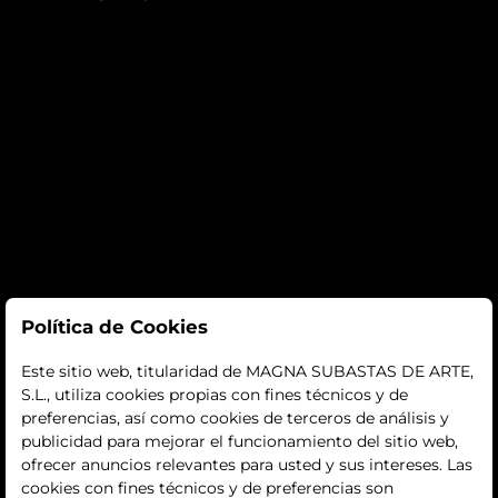
Subastas
Política de Cookies
subastas
Este sitio web, titularidad de MAGNA SUBASTAS DE ARTE,
S.L., utiliza cookies propias con fines técnicos y de
histórico
preferencias, así como cookies de terceros de análisis y
publicidad para mejorar el funcionamiento del sitio web,
La empresa
ofrecer anuncios relevantes para usted y sus intereses. Las
cookies con fines técnicos y de preferencias son