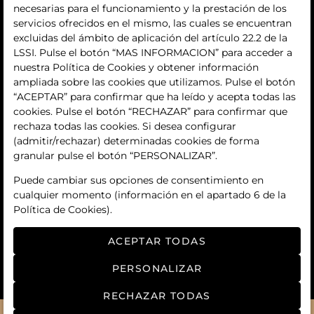
quiénes somos
necesarias para el funcionamiento y la prestación de los
servicios ofrecidos en el mismo, las cuales se encuentran
contacto
excluidas del ámbito de aplicación del artículo 22.2 de la
LSSI. Pulse el botón “MAS INFORMACION” para acceder a
Términos y condiciones
nuestra Política de Cookies y obtener información
ampliada sobre las cookies que utilizamos. Pulse el botón
condiciones generales de contratación
“ACEPTAR” para confirmar que ha leído y acepta todas las
cookies. Pulse el botón “RECHAZAR” para confirmar que
política de privacidad
rechaza todas las cookies. Si desea configurar
(admitir/rechazar) determinadas cookies de forma
aviso legal
granular pulse el botón “PERSONALIZAR”.
política de cookies
Puede cambiar sus opciones de consentimiento en
cualquier momento (información en el apartado 6 de la
ajuste de cookies
Política de Cookies).
ACEPTAR TODAS
PERSONALIZAR
RECHAZAR TODAS
© 2026
Manga art auctions
- Todos los derechos