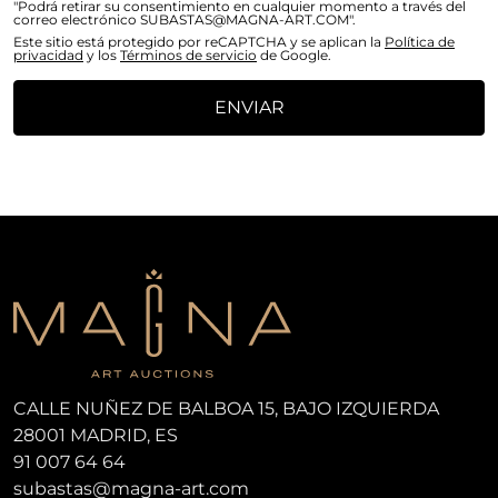
"Podrá retirar su consentimiento en cualquier momento a través del
correo electrónico SUBASTAS@MAGNA-ART.COM".
Este sitio está protegido por reCAPTCHA y se aplican la
Política de
privacidad
y los
Términos de servicio
de Google.
ENVIAR
CALLE NUÑEZ DE BALBOA 15, BAJO IZQUIERDA
28001 MADRID, ES
91 007 64 64
subastas@magna-art.com