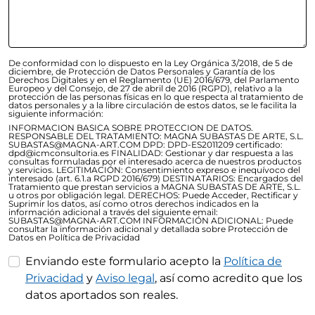
De conformidad con lo dispuesto en la Ley Orgánica 3/2018, de 5 de
diciembre, de Protección de Datos Personales y Garantía de los
Derechos Digitales y en el Reglamento (UE) 2016/679, del Parlamento
Europeo y del Consejo, de 27 de abril de 2016 (RGPD), relativo a la
protección de las personas físicas en lo que respecta al tratamiento de
datos personales y a la libre circulación de estos datos, se le facilita la
siguiente información:
INFORMACION BASICA SOBRE PROTECCION DE DATOS.
RESPONSABLE DEL TRATAMIENTO: MAGNA SUBASTAS DE ARTE, S.L.
SUBASTAS@MAGNA-ART.COM DPD: DPD-ES2011209 certificado:
dpd@icmconsultoria.es FINALIDAD: Gestionar y dar respuesta a las
consultas formuladas por el interesado acerca de nuestros productos
y servicios. LEGITIMACIÓN: Consentimiento expreso e inequívoco del
interesado (art. 6.1.a RGPD 2016/679) DESTINATARIOS: Encargados del
Tratamiento que prestan servicios a MAGNA SUBASTAS DE ARTE, S.L.
u otros por obligación legal. DERECHOS: Puede Acceder, Rectificar y
Suprimir los datos, así como otros derechos indicados en la
información adicional a través del siguiente email:
SUBASTAS@MAGNA-ART.COM INFORMACIÓN ADICIONAL: Puede
consultar la información adicional y detallada sobre Protección de
Datos en Política de Privacidad
Enviando este formulario acepto la
Política de
Privacidad
y
Aviso legal
, así como acredito que los
datos aportados son reales.