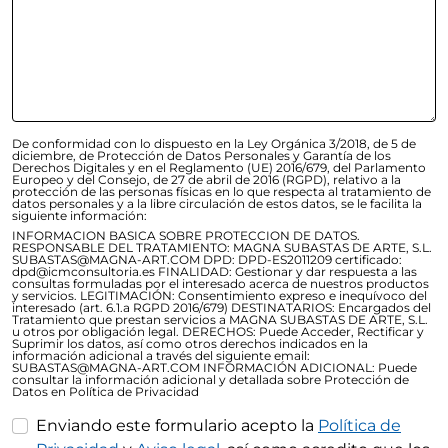
De conformidad con lo dispuesto en la Ley Orgánica 3/2018, de 5 de
diciembre, de Protección de Datos Personales y Garantía de los
Derechos Digitales y en el Reglamento (UE) 2016/679, del Parlamento
Europeo y del Consejo, de 27 de abril de 2016 (RGPD), relativo a la
protección de las personas físicas en lo que respecta al tratamiento de
datos personales y a la libre circulación de estos datos, se le facilita la
siguiente información:
INFORMACION BASICA SOBRE PROTECCION DE DATOS.
RESPONSABLE DEL TRATAMIENTO: MAGNA SUBASTAS DE ARTE, S.L.
SUBASTAS@MAGNA-ART.COM DPD: DPD-ES2011209 certificado:
dpd@icmconsultoria.es FINALIDAD: Gestionar y dar respuesta a las
consultas formuladas por el interesado acerca de nuestros productos
y servicios. LEGITIMACIÓN: Consentimiento expreso e inequívoco del
interesado (art. 6.1.a RGPD 2016/679) DESTINATARIOS: Encargados del
Tratamiento que prestan servicios a MAGNA SUBASTAS DE ARTE, S.L.
u otros por obligación legal. DERECHOS: Puede Acceder, Rectificar y
Suprimir los datos, así como otros derechos indicados en la
información adicional a través del siguiente email:
SUBASTAS@MAGNA-ART.COM INFORMACIÓN ADICIONAL: Puede
consultar la información adicional y detallada sobre Protección de
Datos en Política de Privacidad
Enviando este formulario acepto la
Política de