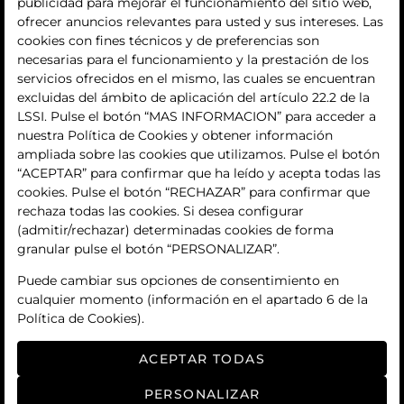
publicidad para mejorar el funcionamiento del sitio web,
La empresa
ofrecer anuncios relevantes para usted y sus intereses. Las
cookies con fines técnicos y de preferencias son
quiénes somos
necesarias para el funcionamiento y la prestación de los
servicios ofrecidos en el mismo, las cuales se encuentran
contacto
excluidas del ámbito de aplicación del artículo 22.2 de la
LSSI. Pulse el botón “MAS INFORMACION” para acceder a
Términos y condiciones
nuestra Política de Cookies y obtener información
ampliada sobre las cookies que utilizamos. Pulse el botón
condiciones generales de contratación
“ACEPTAR” para confirmar que ha leído y acepta todas las
cookies. Pulse el botón “RECHAZAR” para confirmar que
política de privacidad
rechaza todas las cookies. Si desea configurar
(admitir/rechazar) determinadas cookies de forma
aviso legal
granular pulse el botón “PERSONALIZAR”.
política de cookies
Puede cambiar sus opciones de consentimiento en
cualquier momento (información en el apartado 6 de la
ajuste de cookies
Política de Cookies).
ACEPTAR TODAS
PERSONALIZAR