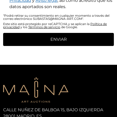
Privacidad
y
Aviso legal
, así como acredito que los
datos aportados son reales.
"Podrá retirar su consentimiento en cualquier momento a través del
correo electrónico SUBASTAS@MAGNA-ART.COM".
Este sitio está protegido por reCAPTCHA y se aplican la
Política de
privacidad
y los
Términos de servicio
de Google.
ENVIAR
CALLE NUÑEZ DE BALBOA 15, BAJO IZQUIERDA
28001 MADRID, ES