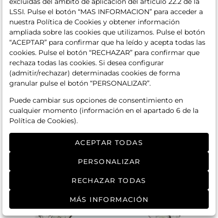
excluidas del ámbito de aplicación del artículo 22.2 de la
LSSI. Pulse el botón “MAS INFORMACION” para acceder a
nuestra Política de Cookies y obtener información
ampliada sobre las cookies que utilizamos. Pulse el botón
98 - Pareja de lámparas de mesa en cristal de
“ACEPTAR” para confirmar que ha leído y acepta todas las
Murano, Italia, años 80. En vidrio soplado incoloro y
rosa, con trabajo de venturina. Pantalla de forma
cookies. Pulse el botón “RECHAZAR” para confirmar que
acampanada con decoración reticulada y perímetro
rechaza todas las cookies. Si desea configurar
ondulado.
(admitir/rechazar) determinadas cookies de forma
granular pulse el botón “PERSONALIZAR”.
Puede cambiar sus opciones de consentimiento en
cualquier momento (información en el apartado 6 de la
Política de Cookies).
ACEPTAR TODAS
PERSONALIZAR
RECHAZAR TODAS
MÁS INFORMACIÓN