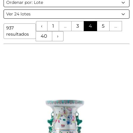
‹
1
...
3
4
5
...
937
resultados
40
›