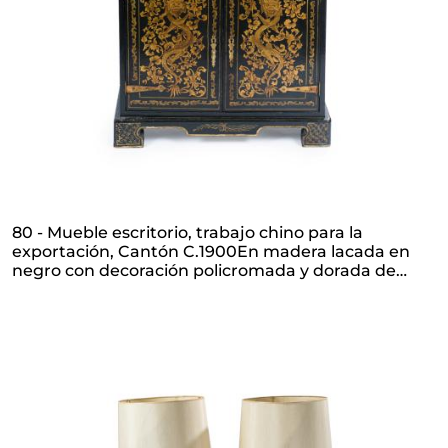
80 - Mueble escritorio, trabajo chino para la
exportación, Cantón C.1900En madera lacada en
negro con decoración policromada y dorada de
roleos vegetales y dragones. Tapa frontal abatible
que muestra al interior lacado en rojo bermellón,
cajón y compartimento para la escritura, tres
cajones y doble puerta inferior. El mueble que se
presenta es un claro ejemplo del éxito del mercado
chino de exportación a Europa, en el que se
mezclan las formas europeas con la decoración de
motivos orientales y la laca oriental, que siempre ha
sido muy apreciada en occidente por su